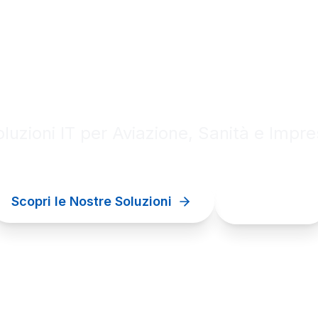
al innovation for your bu
luzioni IT per Aviazione, Sanità e Impr
Scopri le Nostre Soluzioni
Contattaci