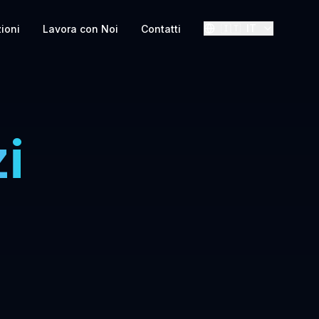
🇮🇹
IT
zioni
Lavora con Noi
Contatti
i