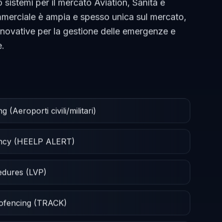
 sistemi per il mercato Aviation, Sanità e
ommerciale è ampia e spesso unica sul mercato,
nnovative per la gestione delle emergenze e
e.
(Aeroporti civili/militari)
ency (HEELP ALERT)
cedures (LVP)
eofencing (TRACK)