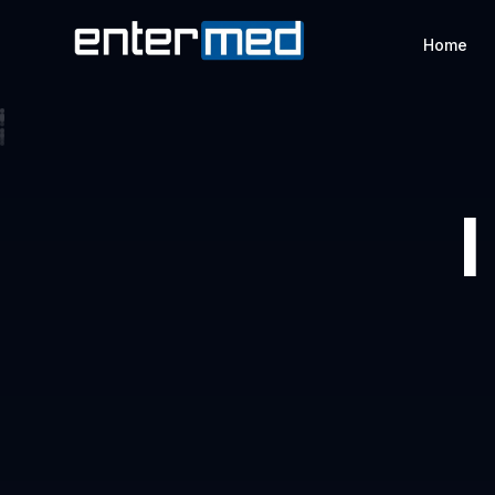
Home
I