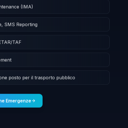
intenance (IMA)
e, SMS Reporting
METAR/TAF
ement
ione posto per il trasporto pubblico
one Emergenze