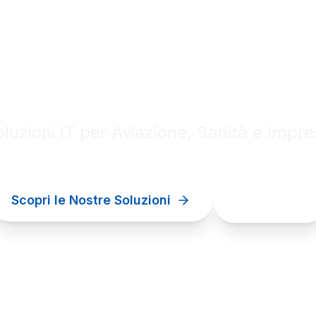
al innovation for your bu
luzioni IT per Aviazione, Sanità e Impr
Scopri le Nostre Soluzioni
Contattaci