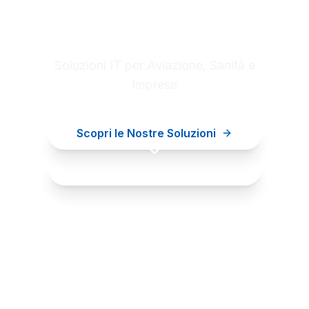
Digital innovation for your
business
Soluzioni IT per Aviazione, Sanità e
Imprese
Scopri le Nostre Soluzioni
Contattaci