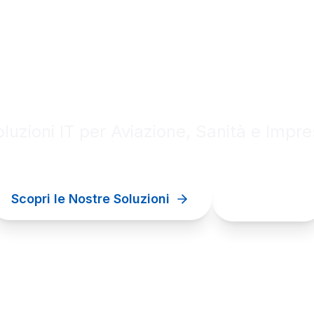
al innovation for your bu
luzioni IT per Aviazione, Sanità e Impr
Scopri le Nostre Soluzioni
Contattaci