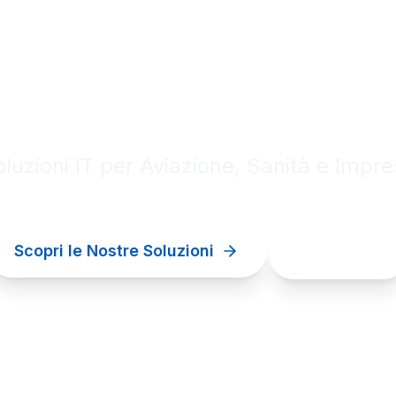
al innovation for your bu
luzioni IT per Aviazione, Sanità e Impr
Scopri le Nostre Soluzioni
Contattaci