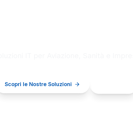
al innovation for your bu
luzioni IT per Aviazione, Sanità e Impr
Scopri le Nostre Soluzioni
Contattaci