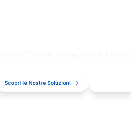
al innovation for your bu
luzioni IT per Aviazione, Sanità e Impr
Scopri le Nostre Soluzioni
Contattaci