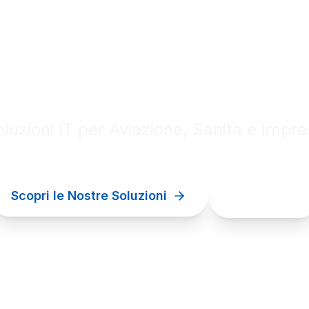
al innovation for your bu
luzioni IT per Aviazione, Sanità e Impr
Scopri le Nostre Soluzioni
Contattaci