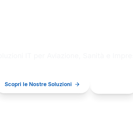
al innovation for your bu
luzioni IT per Aviazione, Sanità e Impr
Scopri le Nostre Soluzioni
Contattaci