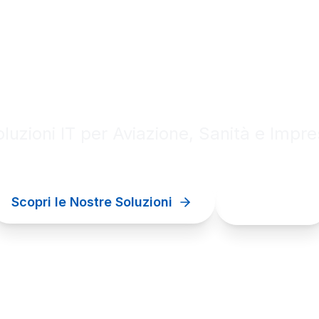
al innovation for your bu
luzioni IT per Aviazione, Sanità e Impr
Scopri le Nostre Soluzioni
Contattaci