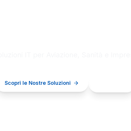
al innovation for your bu
luzioni IT per Aviazione, Sanità e Impr
Scopri le Nostre Soluzioni
Contattaci