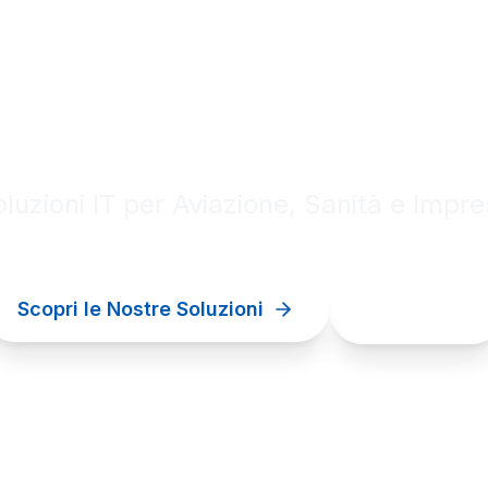
al innovation for your bu
luzioni IT per Aviazione, Sanità e Impr
Scopri le Nostre Soluzioni
Contattaci