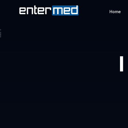
Home
I