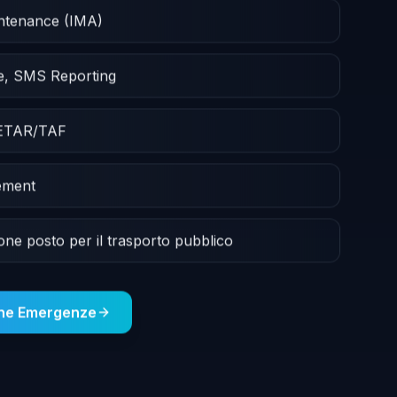
intenance (IMA)
e, SMS Reporting
METAR/TAF
ement
ione posto per il trasporto pubblico
one Emergenze