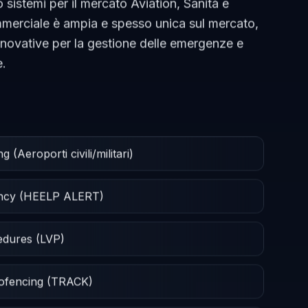
 sistemi per il mercato Aviation, Sanità e
ommerciale è ampia e spesso unica sul mercato,
nnovative per la gestione delle emergenze e
e.
(Aeroporti civili/militari)
ency (HEELP ALERT)
cedures (LVP)
eofencing (TRACK)