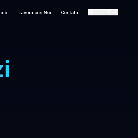
🇮🇹
IT
zioni
Lavora con Noi
Contatti
i