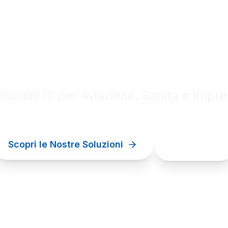
al innovation for your bu
luzioni IT per Aviazione, Sanità e Impr
Scopri le Nostre Soluzioni
Contattaci