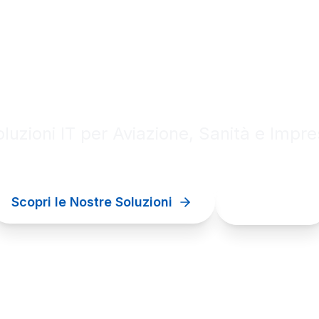
al innovation for your bu
luzioni IT per Aviazione, Sanità e Impr
Scopri le Nostre Soluzioni
Contattaci