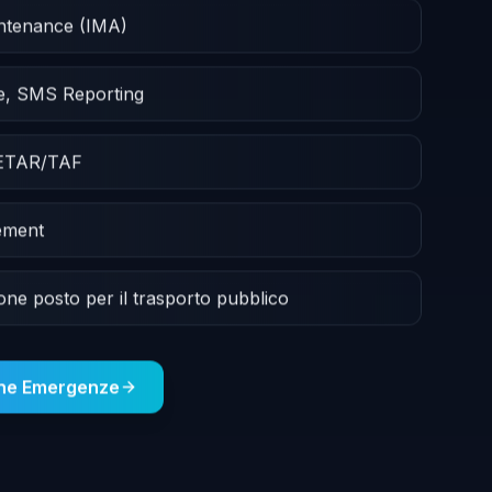
intenance (IMA)
e, SMS Reporting
METAR/TAF
ement
ione posto per il trasporto pubblico
one Emergenze