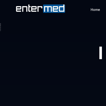
Home
I