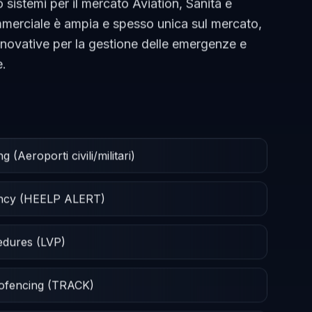
 sistemi per il mercato Aviation, Sanità e
ommerciale è ampia e spesso unica sul mercato,
nnovative per la gestione delle emergenze e
e.
(Aeroporti civili/militari)
ency (HEELP ALERT)
cedures (LVP)
eofencing (TRACK)