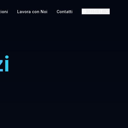
🇮🇹
IT
zioni
Lavora con Noi
Contatti
i