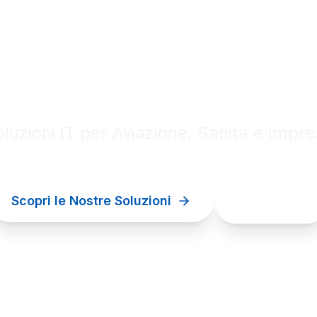
al innovation for your bu
luzioni IT per Aviazione, Sanità e Impr
Scopri le Nostre Soluzioni
Contattaci