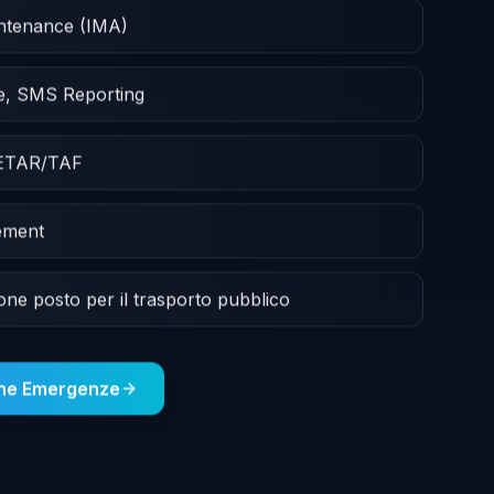
intenance (IMA)
e, SMS Reporting
METAR/TAF
ement
ione posto per il trasporto pubblico
one Emergenze