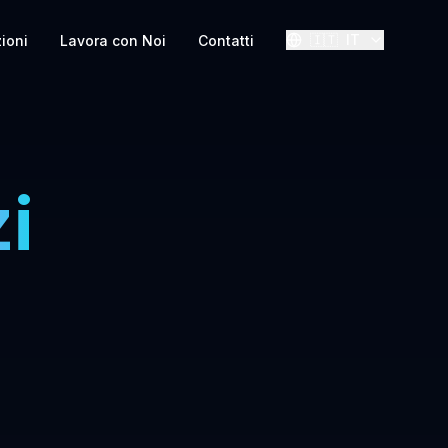
🇮🇹
IT
zioni
Lavora con Noi
Contatti
i