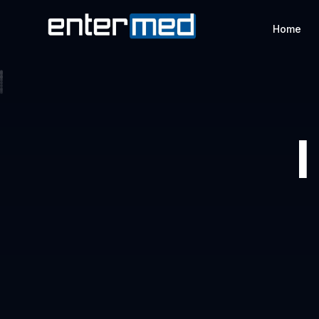
Home
I