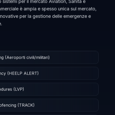
 sistemi per il mercato Aviation, Sanità e
ommerciale è ampia e spesso unica sul mercato,
nnovative per la gestione delle emergenze e
e.
(Aeroporti civili/militari)
ency (HEELP ALERT)
cedures (LVP)
eofencing (TRACK)