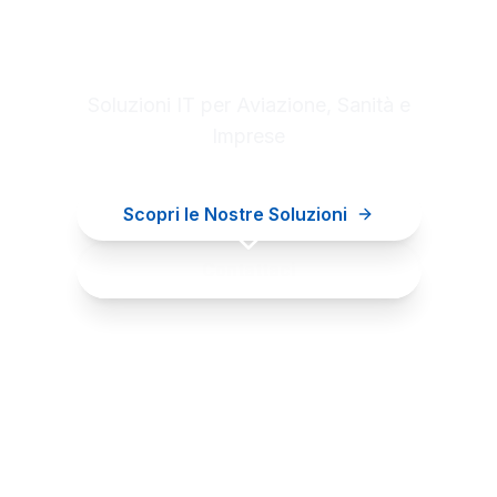
Digital innovation for your
business
Soluzioni IT per Aviazione, Sanità e
Imprese
Scopri le Nostre Soluzioni
Contattaci