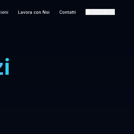
🇮🇹
IT
zioni
Lavora con Noi
Contatti
i