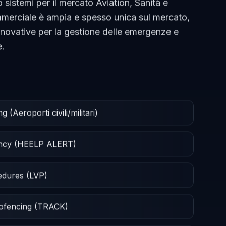
 sistemi per il mercato Aviation, Sanità e
ommerciale è ampia e spesso unica sul mercato,
nnovative per la gestione delle emergenze e
e.
(Aeroporti civili/militari)
ency (HEELP ALERT)
cedures (LVP)
eofencing (TRACK)