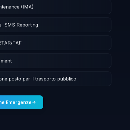
intenance (IMA)
e, SMS Reporting
METAR/TAF
ement
ione posto per il trasporto pubblico
one Emergenze