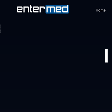
Home
I