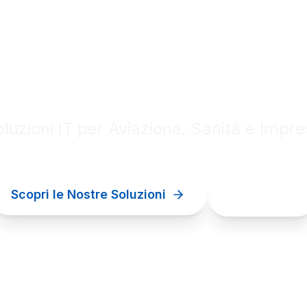
al innovation for your bu
luzioni IT per Aviazione, Sanità e Impr
Scopri le Nostre Soluzioni
Contattaci