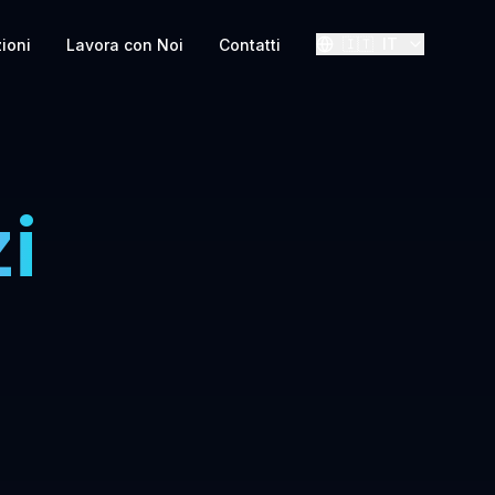
🇮🇹
IT
zioni
Lavora con Noi
Contatti
i