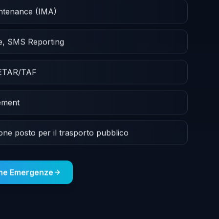
intenance (IMA)
e, SMS Reporting
METAR/TAF
ement
ione posto per il trasporto pubblico
one Emergenze