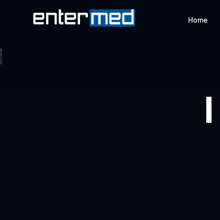
Home
I