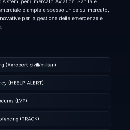
 sistemi per il mercato Aviation, Sanità e
ommerciale è ampia e spesso unica sul mercato,
nnovative per la gestione delle emergenze e
e.
(Aeroporti civili/militari)
ency (HEELP ALERT)
cedures (LVP)
eofencing (TRACK)