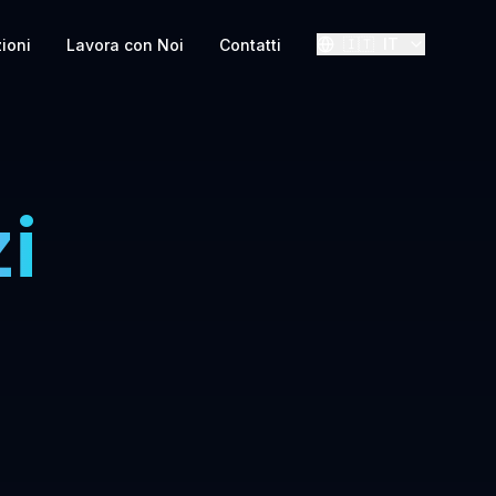
🇮🇹
IT
zioni
Lavora con Noi
Contatti
i