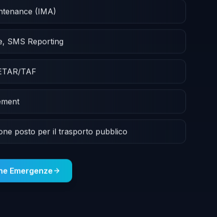
intenance (IMA)
e, SMS Reporting
METAR/TAF
ement
ione posto per il trasporto pubblico
one Emergenze