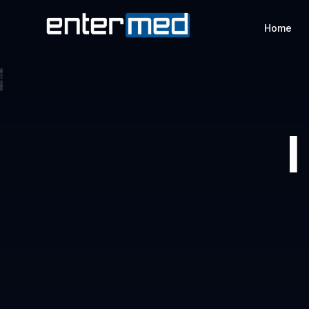
Home
I