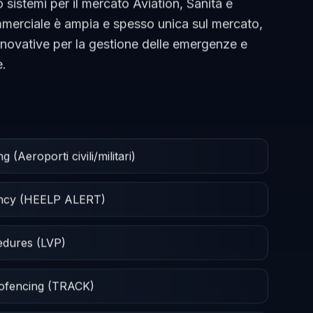
 sistemi per il mercato Aviation, Sanità e
ommerciale è ampia e spesso unica sul mercato,
nnovative per la gestione delle emergenze e
e.
(Aeroporti civili/militari)
ency (HEELP ALERT)
cedures (LVP)
eofencing (TRACK)